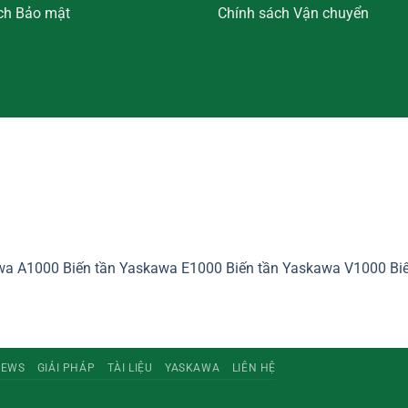
ch Bảo mật
Chính sách Vận chuyển
awa A1000
Biến tần Yaskawa E1000
Biến tần Yaskawa V1000
Bi
NEWS
GIẢI PHÁP
TÀI LIỆU
YASKAWA
LIÊN HỆ