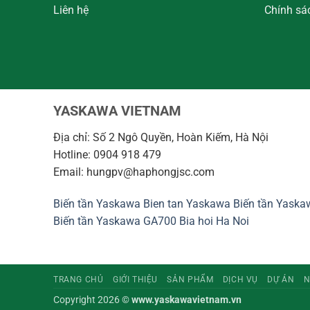
Liên hệ
Chính sá
YASKAWA VIETNAM
Địa chỉ: Số 2 Ngô Quyền, Hoàn Kiếm, Hà Nội
Hotline: 0904 918 479
Email: hungpv@haphongjsc.com
Biến tần Yaskawa
Bien tan Yaskawa
Biến tần Yask
Biến tần Yaskawa GA700
Bia hoi Ha Noi
TRANG CHỦ
GIỚI THIỆU
SẢN PHẨM
DỊCH VỤ
DỰ ÁN
Copyright 2026 ©
www.yaskawavietnam.vn