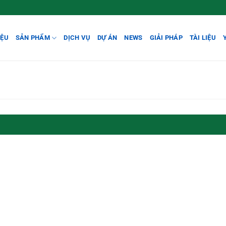
IỆU
SẢN PHẨM
DỊCH VỤ
DỰ ÁN
NEWS
GIẢI PHÁP
TÀI LIỆU