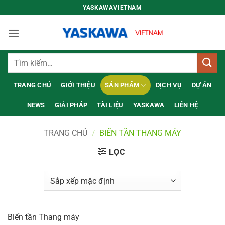
Bỏ
YASKAWAVIETNAM
qua
nội
dung
Tìm
kiếm:
TRANG CHỦ
GIỚI THIỆU
SẢN PHẨM
DỊCH VỤ
DỰ ÁN
NEWS
GIẢI PHÁP
TÀI LIỆU
YASKAWA
LIÊN HỆ
TRANG CHỦ
/
BIẾN TẦN THANG MÁY
LỌC
Biến tần Thang máy