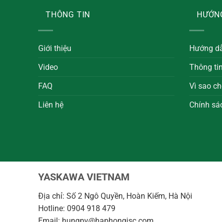
THÔNG TIN
HƯỚN
Giới thiệu
Hướng d
Video
Thông ti
FAQ
Vì sao ch
Liên hệ
Chính sá
YASKAWA VIETNAM
Địa chỉ: Số 2 Ngô Quyền, Hoàn Kiếm, Hà Nội
Hotline: 0904 918 479
Email: hungpv@haphongjsc.com