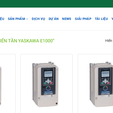
IỆU
SẢN PHẨM
DỊCH VỤ
DỰ ÁN
NEWS
GIẢI PHÁP
TÀI LIỆU
IẾN TẦN YASKAWA E1000”
Hiển 