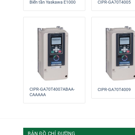
Biến tần Yaskawa E1000
CIPR-GA70T4005
CIPR-GA70T4007ABAA-
CIPR-GA70T4009
CAAAAA
BẢN ĐỒ CHỈ ĐƯỜNG