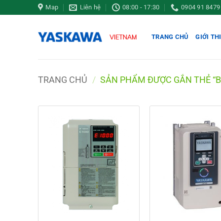
Bỏ
Map
Liên hệ
08:00 - 17:30
0904 91 8479
qua
nội
TRANG CHỦ
GIỚI TH
dung
TRANG CHỦ
/
SẢN PHẨM ĐƯỢC GẮN THẺ “B