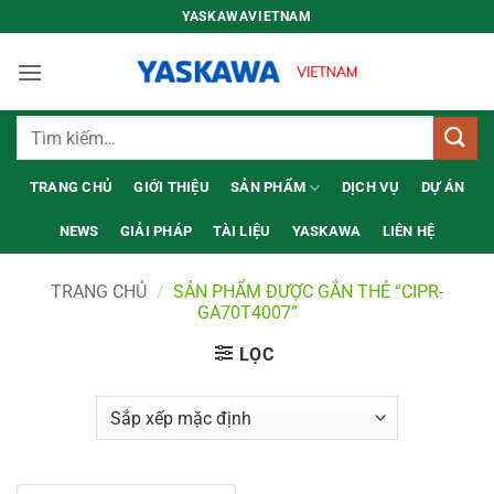
Bỏ
YASKAWAVIETNAM
qua
nội
dung
Tìm
kiếm:
TRANG CHỦ
GIỚI THIỆU
SẢN PHẨM
DỊCH VỤ
DỰ ÁN
NEWS
GIẢI PHÁP
TÀI LIỆU
YASKAWA
LIÊN HỆ
TRANG CHỦ
/
SẢN PHẨM ĐƯỢC GẮN THẺ “CIPR-
GA70T4007”
LỌC