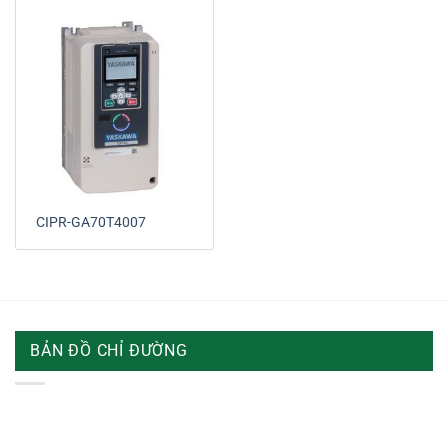
CIPR-GA70T4007
BẢN ĐỒ CHỈ ĐƯỜNG