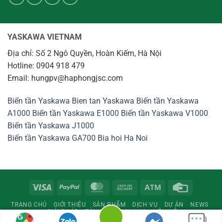
YASKAWA VIETNAM
Địa chỉ: Số 2 Ngô Quyền, Hoàn Kiếm, Hà Nội
Hotline: 0904 918 479
Email: hungpv@haphongjsc.com
Biến tần Yaskawa
Bien tan Yaskawa
Biến tần Yaskawa
A1000
Biến tần Yaskawa E1000
Biến tần Yaskawa V1000
Biến tần Yaskawa J1000
Biến tần Yaskawa GA700
Bia hoi Ha Noi
Visa
PayPal
MasterCard
Cash
Atm
Credit
On
Card
TRANG CHỦ
GIỚI THIỆU
SẢN PHẨM
DỊCH VỤ
DỰ ÁN
NEWS
Delivery
GIẢI PHÁP
TÀI LIỆU
YASKAWA
LIÊN HỆ