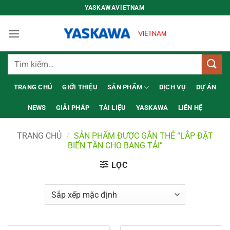
Bỏ
YASKAWAVIETNAM
qua
nội
dung
Tìm
kiếm:
TRANG CHỦ
GIỚI THIỆU
SẢN PHẨM
DỊCH VỤ
DỰ ÁN
NEWS
GIẢI PHÁP
TÀI LIỆU
YASKAWA
LIÊN HỆ
TRANG CHỦ
/
SẢN PHẨM ĐƯỢC GẮN THẺ “LẮP ĐẶT
BIẾN TẦN CHO BANG TẢI”
LỌC