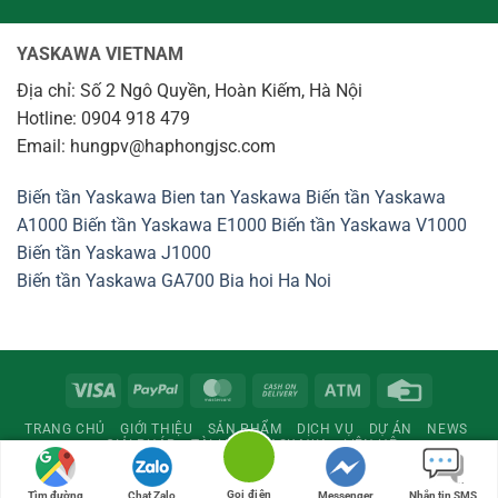
YASKAWA VIETNAM
Địa chỉ: Số 2 Ngô Quyền, Hoàn Kiếm, Hà Nội
Hotline: 0904 918 479
Email: hungpv@haphongjsc.com
Biến tần Yaskawa
Bien tan Yaskawa
Biến tần Yaskawa
A1000
Biến tần Yaskawa E1000
Biến tần Yaskawa V1000
Biến tần Yaskawa J1000
Biến tần Yaskawa GA700
Bia hoi Ha Noi
Visa
PayPal
MasterCard
Cash
Atm
Credit
On
Card
TRANG CHỦ
GIỚI THIỆU
SẢN PHẨM
DỊCH VỤ
DỰ ÁN
NEWS
Delivery
GIẢI PHÁP
TÀI LIỆU
YASKAWA
LIÊN HỆ
Copyright 2026 ©
www.yaskawavietnam.vn
Gọi điện
Tìm đường
Chat Zalo
Messenger
Nhắn tin SMS