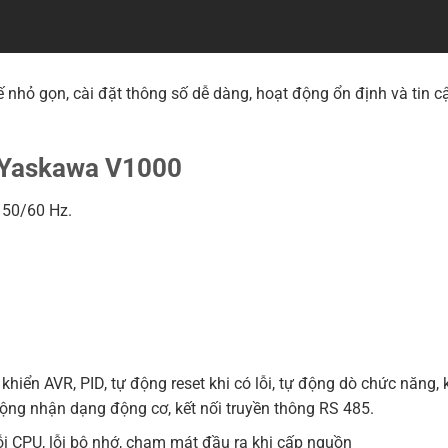
 nhỏ gọn, cài đặt thông số dễ dàng, hoạt động ổn định và tin cậ
n Yaskawa V1000
 50/60 Hz.
hiển AVR, PID, tự động reset khi có lỗi, tự động dò chức năng, 
ộng nhận dạng động cơ, kết nối truyền thông RS 485.
 lỗi CPU, lỗi bộ nhớ, chạm mát đầu ra khi cấp nguồn