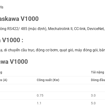
Hs
 Yaskawa V1000
ng RS422/ 485 (mặc định), Mechatrolink II, CC-link, DeviceNet
 V1000 :
di chuyển cầu trục, động cơ bơm, quạt gió, máy đóng gói, băn
awa V1000
ng
Tải nặng
a (A)
Công suất (Kw)
Dòng đầu 
0.75
3.0
1.1
5.0