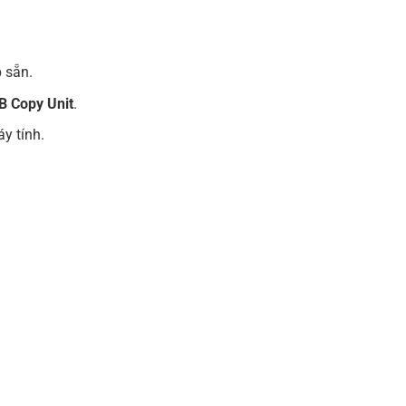
 sẵn.
B Copy Unit
.
y tính.