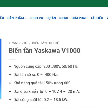
IỆU
SẢN PHẨM
DỊCH VỤ
DỰ ÁN
NEWS
GIẢI PHÁP
TÀI LIỆU
TRANG CHỦ
/
BIẾN TẦN HẠ THẾ
Biến tần Yaskawa V1000
Nguồn cung cấp: 200 ,380V, 50/60 Hz.
Dải tần số ra: 0 – 400 Hz.
Khả năng quá tải 150% trong 60S,
Dải điều khiển từ: 0 – 10V, 4 – 20 mA.
Dải công suất từ: 0.2 – 18.5 kW.