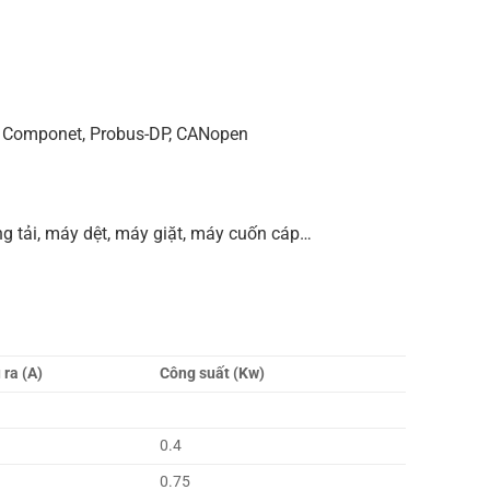
, Componet, Probus-DP, CANopen
g tải, máy dệt, máy giặt, máy cuốn cáp…
ra (A)
Công suất (Kw)
0.4
0.75