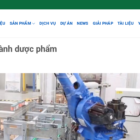
IỆU
SẢN PHẨM
DỊCH VỤ
DỰ ÁN
NEWS
GIẢI PHÁP
TÀI LIỆU
gành dược phẩm