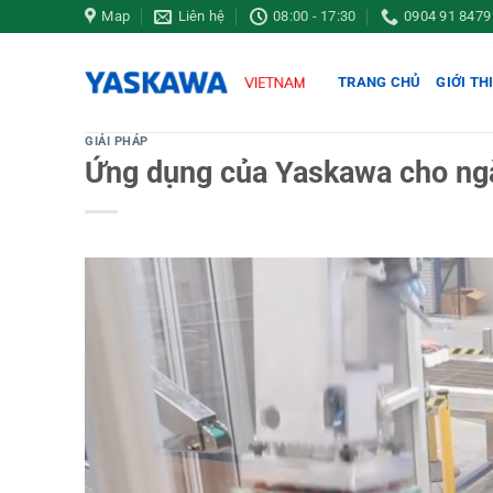
Bỏ
Map
Liên hệ
08:00 - 17:30
0904 91 8479
qua
nội
TRANG CHỦ
GIỚI TH
dung
GIẢI PHÁP
Ứng dụng của Yaskawa cho n