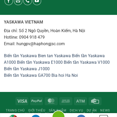
YASKAWA VIETNAM
Địa chỉ: Số 2 Ngô Quyền, Hoàn Kiếm, Hà Nội
Hotline: 0904 918 479
Email: hungpv@haphongjsc.com
Biến tần Yaskawa
Bien tan Yaskawa
Biến tần Yaskawa
A1000
Biến tần Yaskawa E1000
Biến tần Yaskawa V1000
Biến tần Yaskawa J1000
Biến tần Yaskawa GA700
Bia hoi Ha Noi
Visa
PayPal
MasterCard
Cash
Atm
Credit
On
Card
TRANG CHỦ
GIỚI THIỆU
SẢN PHẨM
DỊCH VỤ
DỰ ÁN
NEWS
Delivery
GIẢI PHÁP
TÀI LIỆU
YASKAWA
LIÊN HỆ