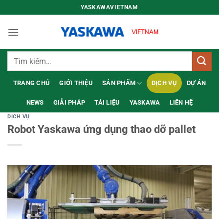
Bỏ
YASKAWAVIETNAM
qua
nội
dung
Tìm
kiếm:
TRANG CHỦ
GIỚI THIỆU
SẢN PHẨM
DỊCH VỤ
DỰ ÁN
NEWS
GIẢI PHÁP
TÀI LIỆU
YASKAWA
LIÊN HỆ
DỊCH VỤ
Robot Yaskawa ứng dụng thao dỡ pallet